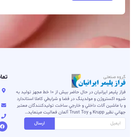
تماس ب
تهر
فراز پلیمر ایرانیان در حال حاضر بيش از ۱۰ خط مجهز توليد به
خیاب
شيوه اكستروژن و مولدينگ در فضا و شرايطي كاملا استاندارد
com
و با ماشين آلات داخلي و خارجي ساخت توليدكنندگان معتبر
جهاني نظير Krupp و Trust Toy آلمان فعاليت مینماید…
۹۷۰
ارسال