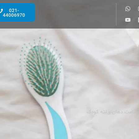
021-
44006970
امت دهان و لثه کودک