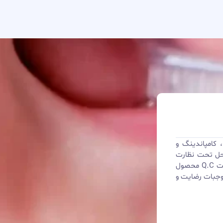
امپاندینگ و
 تحت نظارت
واحد كنترل كيفي بوده و ضمن كنترل كيفي نهايي و صدور كارت Q.C محصول
ات رضايت و